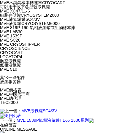
MVE不銹鋼樣本轉運車CRYOCART
可以用于以下各型號液氮罐：
MVE XC47/11-6
細胞存儲罐CRYOSYSTEM2000
MVE液氮罐罐SC4/3V
MVE液氮罐CRYOSYSTEM6000
MVE 819P-190 氣相液氮罐或生物樣本庫
MVE LAB30
MVE 1539P
MVE SC20
MVE CRYOSHIPPER
CRYOSCIENCE
CRYOCART
LOCATOR4
航空液氮罐
氣相液氮罐
MVE 510
其它一些配件
液氮報警器
MVE價格表
MVE中國代理商
MVE總代理
TEC3000
上一個：
MVE液氮罐SC4/3V
返回列表
下一個：
MVE 1539P氣相液氮罐HEco 1500系列
在線留言
ONLINE MESSAGE