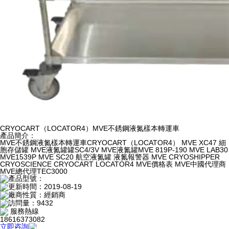
CRYOCART（LOCATOR4）MVE不銹鋼液氮樣本轉運車
產品簡介：
MVE不銹鋼液氮樣本轉運車CRYOCART（LOCATOR4） MVE XC47 細
胞存儲罐 MVE液氮罐罐SC4/3V MVE液氮罐MVE 819P-190 MVE LAB30
MVE1539P MVE SC20 航空液氮罐 液氮報警器 MVE CRYOSHIPPER
CRYOSCIENCE CRYOCART LOCATOR4 MVE價格表 MVE中國代理商
MVE總代理TEC3000
產品型號：
更新時間：
2019-08-19
廠商性質：
經銷商
訪問量：
9432
服務熱線
18616373082
立即咨詢