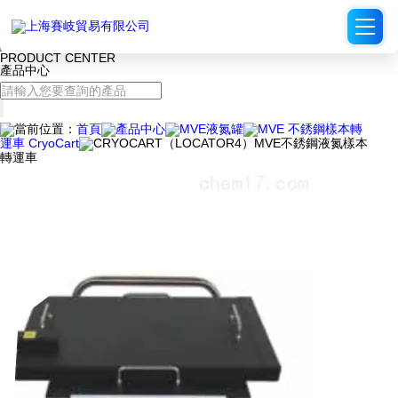
激情免费在线视频,香蕉国产91一区二区三区,美女中文字幕一区不卡,老熟
熟女免费一区二区三区,在线播放视频在线观看视频,天天干夜夜操麻豆,一
区二区成人视视频,午夜免费爽爽爽视频,亚洲第一成人精品
PRODUCT CENTER
產品中心
當前位置：
首頁
產品中心
MVE液氮罐
MVE 不銹鋼樣本轉
運車 CryoCart
CRYOCART（LOCATOR4）MVE不銹鋼液氮樣本
轉運車